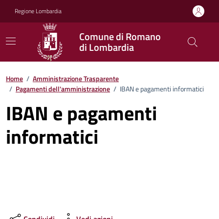
Vai ai contenuti
Vai al footer
Regione Lombardia
Comune di Romano
di Lombardia
Home
/
Amministrazione Trasparente
/
Pagamenti dell'amministrazione
/
IBAN e pagamenti informatici
IBAN e pagamenti
informatici