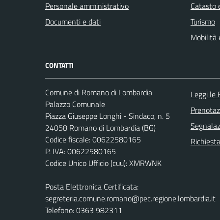
Personale amministrativo
Catasto e
Documenti e dati
Turismo
Mobilità 
CONTATTI
Comune di Romano di Lombardia
Leggi le
Palazzo Comunale
Prenota
Piazza Giuseppe Longhi - Sindaco, n. 5
Segnalazi
24058 Romano di Lombardia (BG)
Codice fiscale: 00622580165
Richiesta
P. IVA: 00622580165
Codice Unico Ufficio (cuu): XMRWNK
Posta Elettronica Certificata:
segreteria.comune.romano@pec.regione.lombardia.it
Telefono: 0363 982311