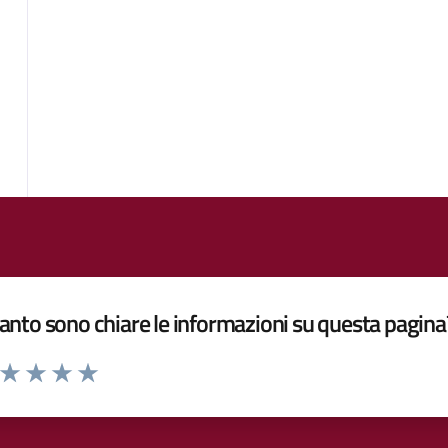
nto sono chiare le informazioni su questa pagina
a da 1 a 5 stelle la pagina
ta 1 stelle su 5
Valuta 2 stelle su 5
Valuta 3 stelle su 5
Valuta 4 stelle su 5
Valuta 5 stelle su 5