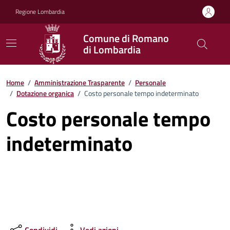
Vai ai contenuti
Vai al footer
Regione Lombardia
Comune di Romano
di Lombardia
Home
/
Amministrazione Trasparente
/
Personale
/
Dotazione organica
/
Costo personale tempo indeterminato
Costo personale tempo
indeterminato