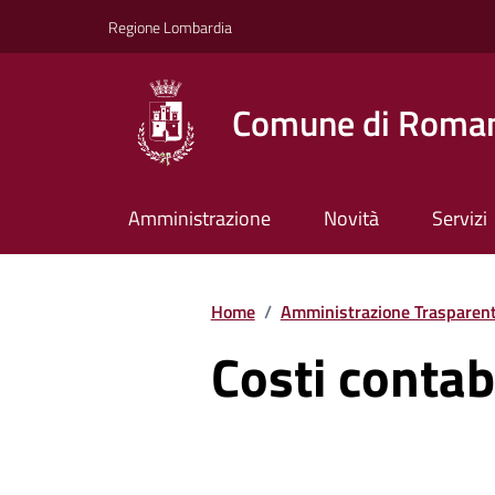
Vai ai contenuti
Vai al footer
Regione Lombardia
Comune di Roman
Amministrazione
Novità
Servizi
Home
/
Amministrazione Trasparen
Costi contabi