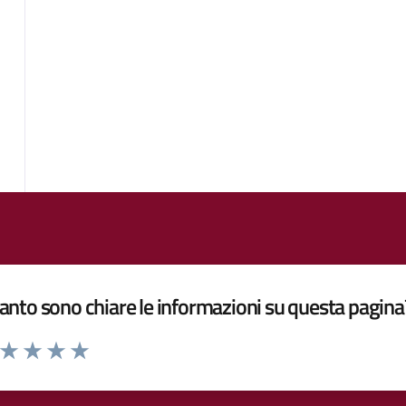
nto sono chiare le informazioni su questa pagina
a da 1 a 5 stelle la pagina
ta 1 stelle su 5
Valuta 2 stelle su 5
Valuta 3 stelle su 5
Valuta 4 stelle su 5
Valuta 5 stelle su 5