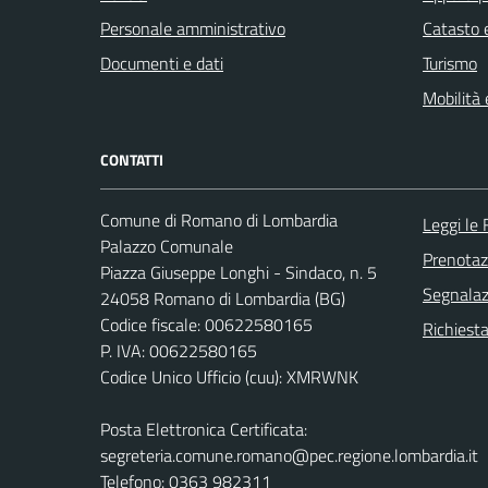
Personale amministrativo
Catasto e
Documenti e dati
Turismo
Mobilità 
CONTATTI
Comune di Romano di Lombardia
Leggi le
Palazzo Comunale
Prenota
Piazza Giuseppe Longhi - Sindaco, n. 5
Segnalazi
24058 Romano di Lombardia (BG)
Codice fiscale: 00622580165
Richiesta
P. IVA: 00622580165
Codice Unico Ufficio (cuu): XMRWNK
Posta Elettronica Certificata:
segreteria.comune.romano@pec.regione.lombardia.it
Telefono: 0363 982311