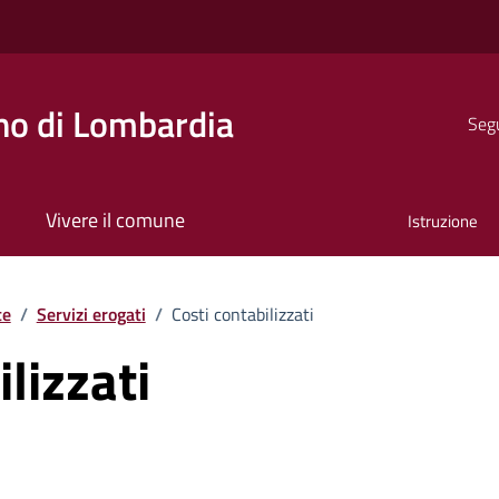
o di Lombardia
Segu
Vivere il comune
Istruzione
te
/
Servizi erogati
/
Costi contabilizzati
lizzati