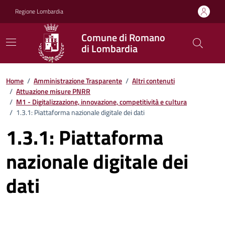
Vai ai contenuti
Vai al footer
Regione Lombardia
Comune di Romano
di Lombardia
Home
/
Amministrazione Trasparente
/
Altri contenuti
/
Attuazione misure PNRR
/
M1 - Digitalizzazione, innovazione, competitività e cultura
/
1.3.1: Piattaforma nazionale digitale dei dati
1.3.1: Piattaforma
nazionale digitale dei
dati