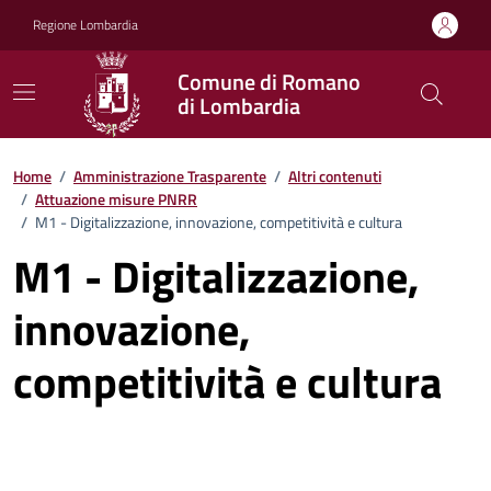
Vai ai contenuti
Vai al footer
Regione Lombardia
Comune di Romano
di Lombardia
Home
/
Amministrazione Trasparente
/
Altri contenuti
/
Attuazione misure PNRR
/
M1 - Digitalizzazione, innovazione, competitività e cultura
M1 - Digitalizzazione,
innovazione,
competitività e cultura