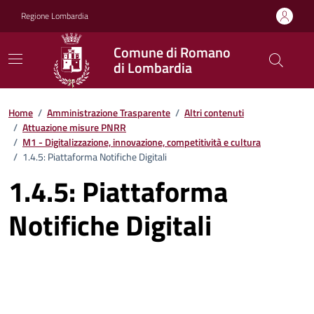
Vai ai contenuti
Vai al footer
Regione Lombardia
Comune di Romano
di Lombardia
Home
/
Amministrazione Trasparente
/
Altri contenuti
/
Attuazione misure PNRR
/
M1 - Digitalizzazione, innovazione, competitività e cultura
/
1.4.5: Piattaforma Notifiche Digitali
1.4.5: Piattaforma
Notifiche Digitali