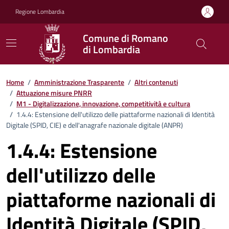
Vai ai contenuti
Vai al footer
Regione Lombardia
Comune di Romano
di Lombardia
Home
/
Amministrazione Trasparente
/
Altri contenuti
/
Attuazione misure PNRR
/
M1 - Digitalizzazione, innovazione, competitività e cultura
/
1.4.4: Estensione dell'utilizzo delle piattaforme nazionali di Identità
Digitale (SPID, CIE) e dell'anagrafe nazionale digitale (ANPR)
1.4.4: Estensione
dell'utilizzo delle
piattaforme nazionali di
Identità Digitale (SPID,