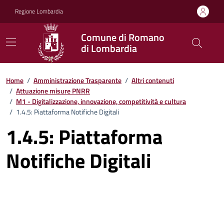
Vai ai contenuti
Vai al footer
Regione Lombardia
Comune di Romano
di Lombardia
Home
/
Amministrazione Trasparente
/
Altri contenuti
/
Attuazione misure PNRR
/
M1 - Digitalizzazione, innovazione, competitività e cultura
/
1.4.5: Piattaforma Notifiche Digitali
1.4.5: Piattaforma
Notifiche Digitali