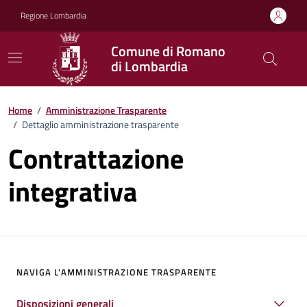
Vai ai contenuti
Vai al footer
Regione Lombardia
Comune di Romano
di Lombardia
Home
/
Amministrazione Trasparente
/
Dettaglio amministrazione trasparente
Contrattazione
integrativa
NAVIGA L'AMMINISTRAZIONE TRASPARENTE
Disposizioni generali