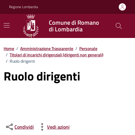
Vai ai contenuti
Vai al footer
Regione Lombardia
Comune di Romano
di Lombardia
Home
/
Amministrazione Trasparente
/
Personale
/
Titolari di incarichi dirigenziali (dirigenti non generali)
/
Ruolo dirigenti
Ruolo dirigenti
Condividi
Vedi azioni