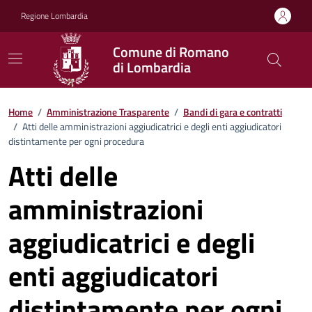
Vai ai contenuti
Vai al footer
Regione Lombardia
Comune di Romano
di Lombardia
Home
/
Amministrazione Trasparente
/
Bandi di gara e contratti
/
Atti delle amministrazioni aggiudicatrici e degli enti aggiudicatori
distintamente per ogni procedura
Atti delle
amministrazioni
aggiudicatrici e degli
enti aggiudicatori
distintamente per ogni